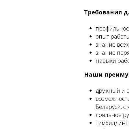
Требования д
профильное
опыт работы
знание всех
знание поря
навыки рабо
Наши преиму
дружный и 
возможность
Беларуси, с
лояльное ру
тимбилдинги