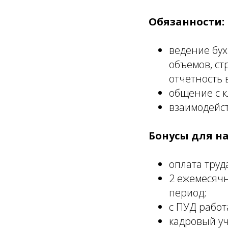
Обязанности:
ведение бух
объемов, ст
отчетность 
общение с к
взаимодейст
Бонусы для н
оплата труд
2 ежемесяч
период;
с ПУД работ
кадровый уч