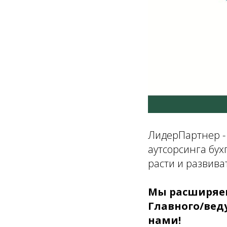
ЛидерПартнер -
аутсорсинга бух
расти и развива
Мы расширяем
Главного/веду
нами!