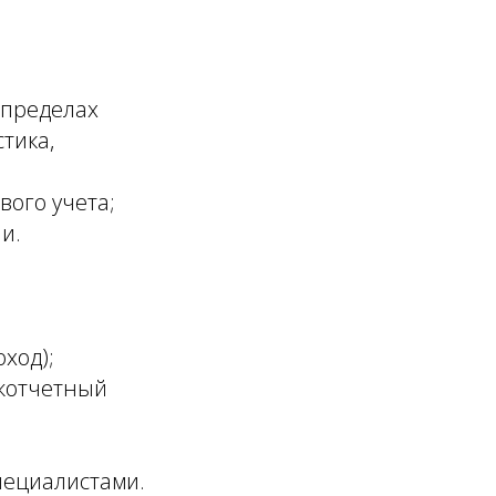
 пределах
тика,
вого учета;
и.
оход);
жотчетный
пециалистами.