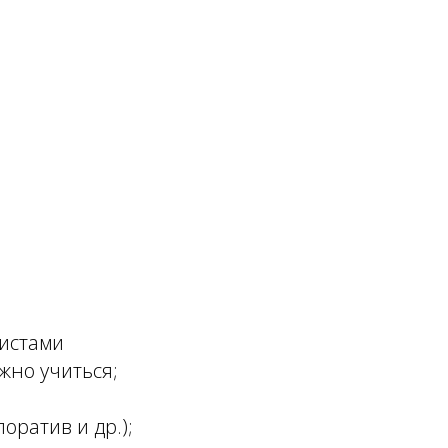
листами
жно учиться;
оратив и др.);