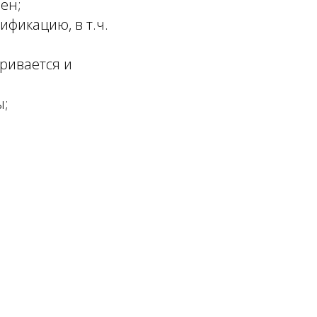
ен;
фикацию, в т.ч.
ривается и
ы;