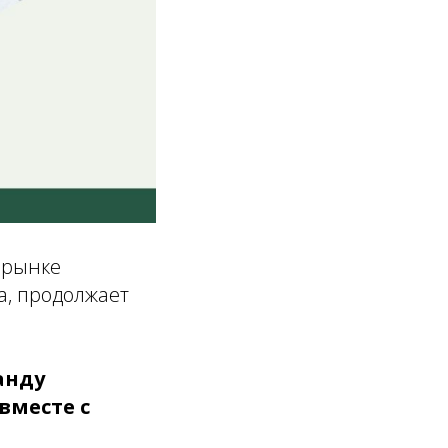
 рынке
да, продолжает
анду
вместе с